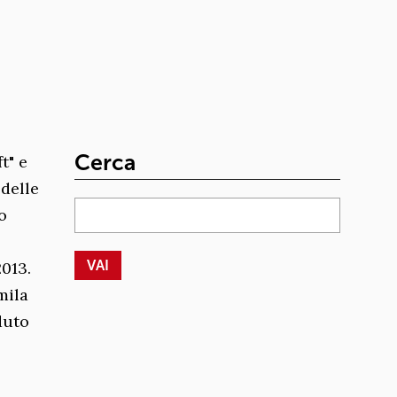
Cerca
t" e
 delle
o
2013.
mila
nduto