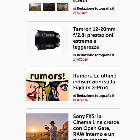
scelta
di
Redazione fotografia.it
25.07.2026
Tamron 12-20mm
f/2.8: prestazioni
estreme e
leggerezza
di
Redazione fotografia.it
24.07.2026
Rumors. Le ultime
indiscrezioni sulla
Fujifilm X-Pro4
di
Redazione fotografia.it
24.07.2026
Sony FX5: la
Cinema Line cresce
con Open Gate,
RAW interno e un