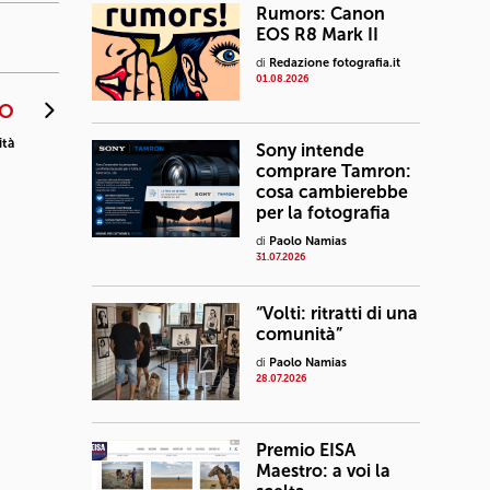
Rumors: Canon
EOS R8 Mark II
di
Redazione fotografia.it
01.08.2026
VO
ità
Sony intende
comprare Tamron:
cosa cambierebbe
per la fotografia
di
Paolo Namias
31.07.2026
“Volti: ritratti di una
comunità”
di
Paolo Namias
28.07.2026
Premio EISA
Maestro: a voi la