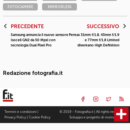
FOTOCAMERE
MIRRORLESS
PRECEDENTE
SUCCESSIVO
Samsung annuncia il nuovo sensore
Pentax 31mm f/1.8, 43mm f/1.9
Isocell GN2 da 50 Mpxl con
e 77mm f/1.8 Limited
tecnologia Dual Pixel Pro
diventano High Definition
Redazione fotografia.it
Termini e condizioni
|
© 2019 - Fotografia.it | All rights reserved |
Privacy Policy
|
Cookie Policy
Sviluppo e progetto di
moma Studio