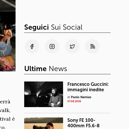
Seguici
Sui Social
Ultime
News
Francesco Guccini:
immagini inedite
di
Paolo Namias
terrà
07.08.2026
walk,
tival è
Sony FE 100-
400mm F5.6-8
co.