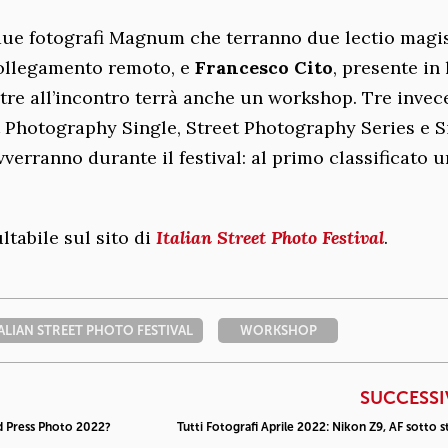
due fotografi Magnum che terranno due lectio magis
collegamento remoto, e
Francesco Cito
, presente in
ltre all’incontro terrà anche un workshop. Tre invece
et Photography Single, Street Photography Series e S
erranno durante il festival: al primo classificato 
ltabile sul sito di
Italian Street Photo Festival
.
TALIAN STREET PHOTO FESTIVAL
WORKSHOP
SUCCESS
ld Press Photo 2022?
Tutti Fotografi Aprile 2022: Nikon Z9, AF sotto s