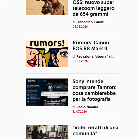
OSS: nuovo super
telezoom leggero
da 654 grammi
di
Francesco Carlini
05.08.2026
Rumors: Canon
EOS R8 Mark II
di
Redazione fotografia.it
01.08.2026
Sony intende
comprare Tamron:
cosa cambierebbe
per la fotografia
di
Paolo Namias
31.07.2026
“Volti: ritratti di una
comunità”