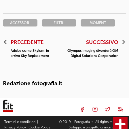
ACCESSORI
FILTRI
MOMENT
PRECEDENTE
SUCCESSIVO
Adobe come Skylum: in
Olympus Imaging diventerà OM
arrivo Sky Replacement
Digital Solutions Corporation
Redazione fotografia.it
Termini e condizioni
|
© 2019 - Fotografia.it | All rights reserved |
Privacy Policy
|
Cookie Policy
Sviluppo e progetto di
moma Studio