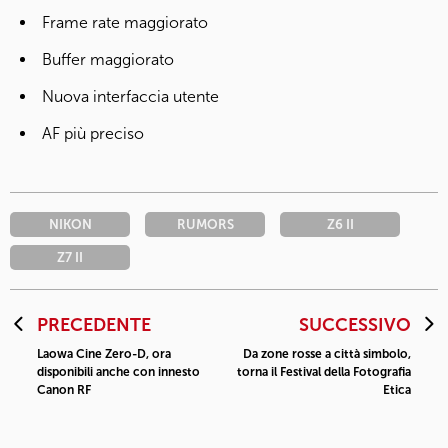
Frame rate maggiorato
Buffer maggiorato
Nuova interfaccia utente
AF più preciso
NIKON
RUMORS
Z6 II
Z7 II
PRECEDENTE
SUCCESSIVO
Laowa Cine Zero-D, ora
Da zone rosse a città simbolo,
disponibili anche con innesto
torna il Festival della Fotografia
Canon RF
Etica