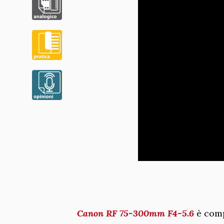
Canon RF 75-300mm F4-5.6
è comp