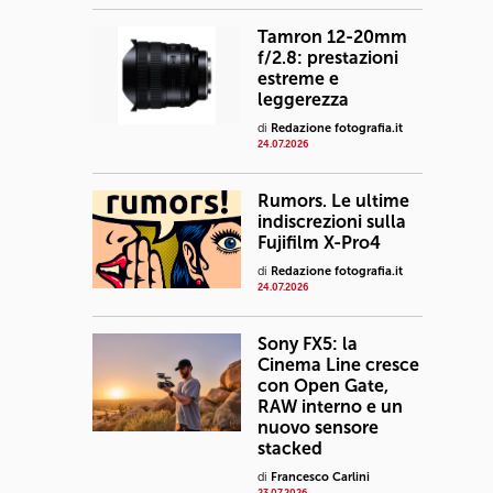
Tamron 12-20mm
f/2.8: prestazioni
estreme e
leggerezza
di
Redazione fotografia.it
24.07.2026
Rumors. Le ultime
indiscrezioni sulla
Fujifilm X-Pro4
di
Redazione fotografia.it
24.07.2026
Sony FX5: la
Cinema Line cresce
con Open Gate,
RAW interno e un
nuovo sensore
stacked
di
Francesco Carlini