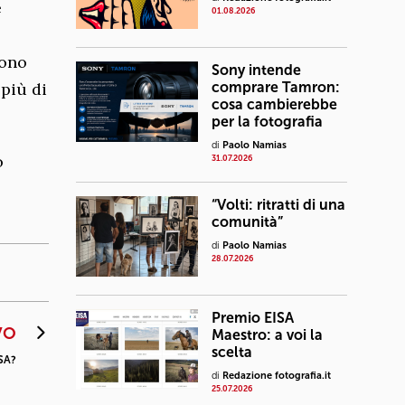
e
01.08.2026
dono
Sony intende
 più di
comprare Tamron:
cosa cambierebbe
per la fotografia
di
Paolo Namias
o
31.07.2026
“Volti: ritratti di una
comunità”
di
Paolo Namias
28.07.2026
Premio EISA
VO
Maestro: a voi la
scelta
USA?
di
Redazione fotografia.it
25.07.2026