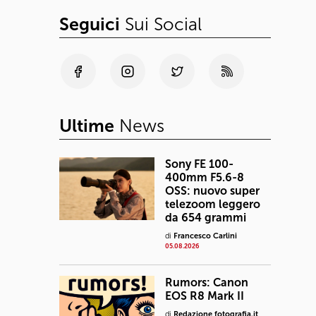
Seguici
Sui Social
Ultime
News
Sony FE 100-
400mm F5.6-8
OSS: nuovo super
telezoom leggero
da 654 grammi
di
Francesco Carlini
05.08.2026
Rumors: Canon
EOS R8 Mark II
di
Redazione fotografia.it