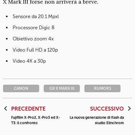
X Mark III forse non arriverà a breve.
Sensore da 20.1 Mpxl
Processore Digic 8
Obiettivo zoom 4x
Video Full HD a 120p
Video 4K a 30p
CANON
G9 X MARK III
RUMORS
PRECEDENTE
SUCCESSIVO
Fujifilm X-Pro2, X-Pro3 ed X-
La nuova generazione di flash da
T3: il confronto
studio Elinchrom