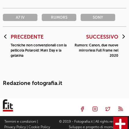
A7 IV
RUMORS
SONY
PRECEDENTE
SUCCESSIVO
Tecniche non convenzionali con la
Rumors: Canon, due nuove
pellicola Polaroid: Matt Day e la
mirrorless Full Frame nel
gelatina
2020
Redazione fotografia.it
Termini e condizioni
|
© 2019 - Fotografia.it | All rights reserved |
Privacy Policy
|
Cookie Policy
Sviluppo e progetto di
moma Studio