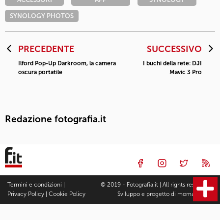
SYNOLOGY PHOTOS
PRECEDENTE
SUCCESSIVO
Ilford Pop-Up Darkroom, la camera
I buchi della rete: DJI
oscura portatile
Mavic 3 Pro
Redazione fotografia.it
Termini e condizioni
|
© 2019 - Fotografia.it | All rights reserved |
Privacy Policy
|
Cookie Policy
Sviluppo e progetto di
moma Studio
Fotocamere