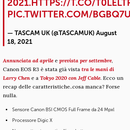
2021.
HTTPS://T.CO/T0LELT
PIC.TWITTER.COM/BGBQ7
— TASCAM UK (@TASCAMUK)
August
18, 2021
Annunciata ad aprile
e
prevista per settembre
,
Canon EOS R3 è stata già vista
tra le mani di
Larry Chen
e a
Tokyo 2020 con Jeff Cable
. Ecco un
recap delle caratteristiche..cosa manca? Forse
nulla.
Sensore Canon BSI CMOS Full Frame da 24 Mpxl
Processore Digic X