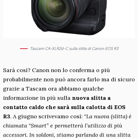
Tascam CA-XLR2d-C sulla slitta di Canon EOS R3
Sarà così? Canon non lo conferma o più
probabilmente non può ancora farlo ma di sicuro
grazie a Tascam ora abbiamo qualche
informazione in più sulla
nuova slitta a
contatto caldo che sarà sulla calotta di EOS
R3
. A giugno scrivevamo così:
“La nuova (slitta) è
chiamata “Smart” e permetterà l’utilizzo di più
accessori. In soldoni, stiamo parlando di una slitta