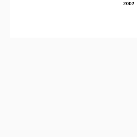
2002
Fotocamere
Articoli
Ultimi articoli
Gallery
Obiettivi
Articoli
Ultimi articoli