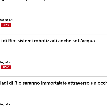
ografia.it
NEWS
 di Rio: sistemi robotizzati anche sott’acqua
ografia.it
NEWS
iadi di Rio saranno immortalate attraverso un occ
ografia.it