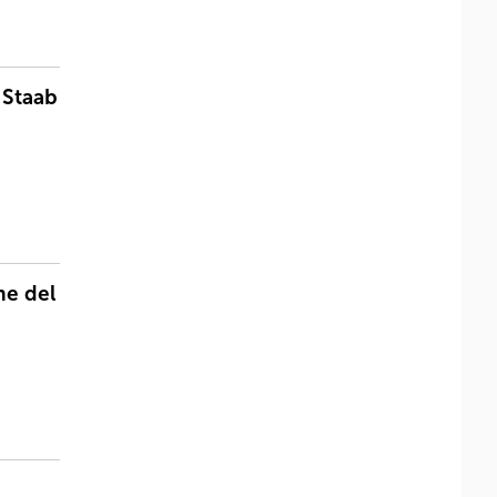
 Staab
he del