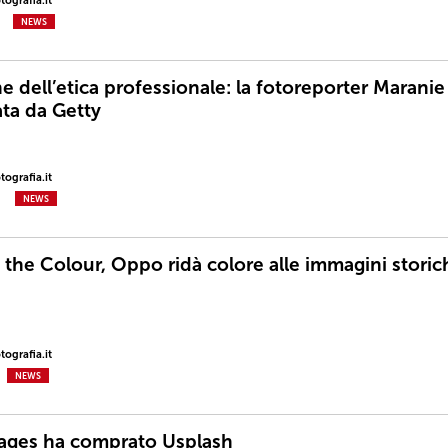
ografia.it
NEWS
e dell’etica professionale: la fotoreporter Maranie
ata da Getty
ografia.it
NEWS
 the Colour, Oppo ridà colore alle immagini storic
ografia.it
NEWS
ages ha comprato Usplash