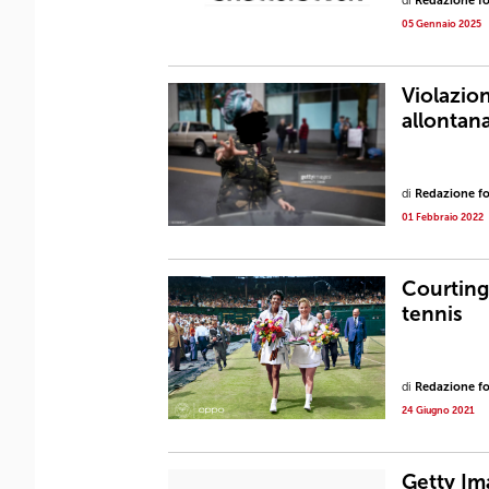
di
Redazione fot
05 Gennaio 2025
Violazion
allontan
di
Redazione fot
01 Febbraio 2022
Courting
tennis
di
Redazione fot
24 Giugno 2021
Getty Im