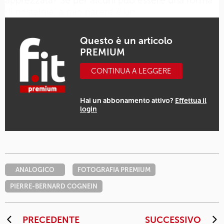
apprezzata? Se per alcuni può essere una forma
di nostalgia, a mio parere è un…
Questo è un articolo
PREMIUM
CONTINUA A LEGGERE
Hai un abbonamento attivo?
Effettua il
login
ANALOGICO
FOTOGRAFIA PREMIUM
PIERRE-BERNARD COGNEIN
PRECEDENTE
SUCCESSIVO