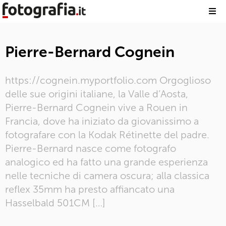
Pierre-Bernard Cognein
https://cognein.myportfolio.com Orgoglioso
delle sue origini italiane, la Valle d’Aosta,
Pierre-Bernard Cognein vive a Rouen in
Francia, dove ha iniziato da giovanissimo a
fotografare con la Kodak Rétinette del padre.
Pierre-Bernard nasce come fotografo
analogico ed ha fatto una grande esperienza
nelle tecniche di camera oscura; alla classica
reflex 35mm ha presto affiancato una
Hasselbald 501CM […]