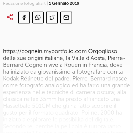
Redazione fotografia.it |
1 Gennaio 2019
https://cognein.myportfolio.com Orgoglioso
delle sue origini italiane, la Valle d’Aosta, Pierre-
Bernard Cognein vive a Rouen in Francia, dove
ha iniziato da giovanissimo a fotografare con la
Kodak Rétinette del padre. Pierre-Bernard nasce
come fotografo analogico ed ha fatto una grande
esperienza nelle tecniche di camera oscura; alla
classica reflex 35mm ha presto affiancato una
Hasselbald 501CM che gli ha fatto scoprire il
gusto per il formato quadrato. Poi nel 2000 ha
iniziato a esplorare le possibilità del digitale.
Secondo te, perché la pellicola è tuttora tanto