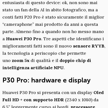
entusiasta di questo device: ok, non sono mai
stato un fan della AI in abito fotografico, ma a
conti fatti P20 Pro è stato sicuramente il miglior
“cameraphone” mai prodotto da anni a questa
parte. Almeno fino a quando non ho messo mano
a
Huawei P30 Pro
. Tre aspetti che identificano i
miglioramenti fatti sono il nuovo
sensore RYYB
,
la tecnologia a periscopio che permette
uno
zoom 5x
di qualità e il
doppio chip di
intelligenza artificiale NPU
.
P30 Pro: hardware e display
Huawei P30 Pro si presenta con un display
Oled
Full HD + con supporto HDR
(2340 x 1080) da
6.5” leggermente curvo ai bordi,
processore