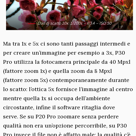
Dati di scatto 10x: 1/200s – f/3.4 – ISO 50
Ma tra 1x e 5x ci sono tanti passaggi intermedi e
per creare un’immagine per esempio a 3x, P30
Pro utilizza la fotocamera principale da 40 Mpxl
(fattore zoom 1x) e quella zoom da 8 Mpxl
(fattore zoom 5x) contemporaneamente durante
lo scatto: l’ottica 5x fornisce l’immagine al centro
mentre quella 1x si occupa dell’ambiente
circostante, infine il software ritaglia dove
serve. Se su P20 Pro zoomare senza perdere
qualità non era un’opzione percorribile, su P30
Pro invece il file non è affatto male: la qualità c’è,