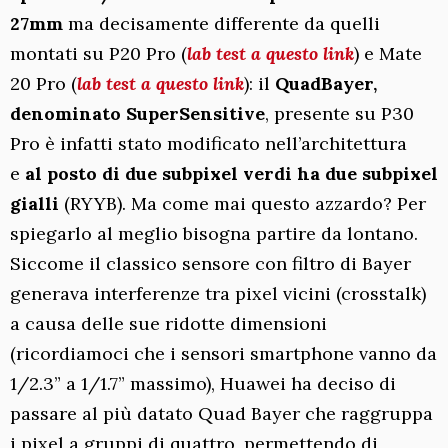
27mm
ma decisamente differente da quelli
montati su P20 Pro (
lab test a questo link
) e Mate
20 Pro (
lab test a questo link
): il
QuadBayer,
denominato SuperSensitive
, presente su P30
Pro è infatti stato modificato nell’architettura
e
al posto di due subpixel verdi ha due subpixel
gialli
(RYYB). Ma come mai questo azzardo? Per
spiegarlo al meglio bisogna partire da lontano.
Siccome il classico sensore con filtro di Bayer
generava interferenze tra pixel vicini (crosstalk)
a causa delle sue ridotte dimensioni
(ricordiamoci che i sensori smartphone vanno da
1/2.3” a 1/1.7” massimo), Huawei ha deciso di
passare al più datato Quad Bayer che raggruppa
i pixel a gruppi di quattro, permettendo di