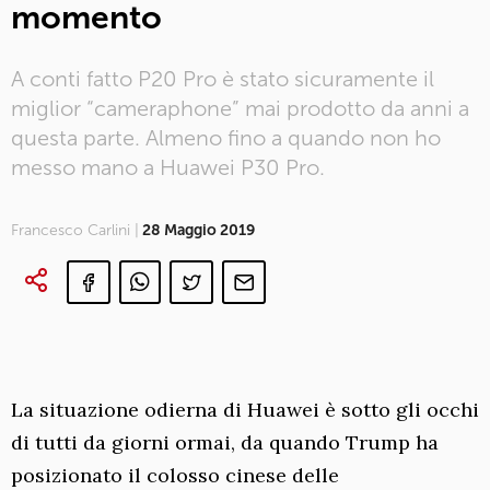
momento
A conti fatto P20 Pro è stato sicuramente il
miglior “cameraphone” mai prodotto da anni a
questa parte. Almeno fino a quando non ho
messo mano a Huawei P30 Pro.
Francesco Carlini |
28 Maggio 2019
La situazione odierna di Huawei è sotto gli occhi
di tutti da giorni ormai, da quando Trump ha
posizionato il colosso cinese delle