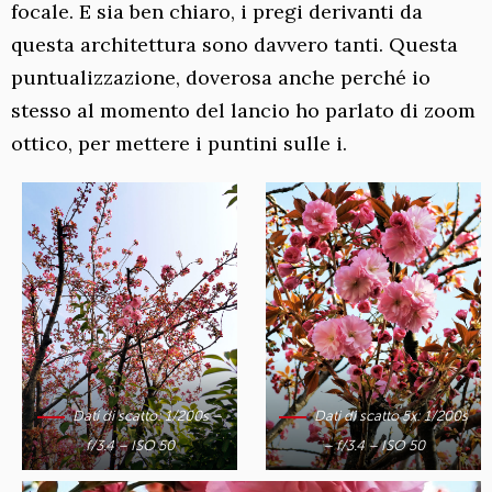
focale. E sia ben chiaro, i pregi derivanti da
questa architettura sono davvero tanti. Questa
puntualizzazione, doverosa anche perché io
stesso al momento del lancio ho parlato di zoom
ottico, per mettere i puntini sulle i.
Dati di scatto: 1/200s –
Dati di scatto 5x: 1/200s
f/3.4 – ISO 50
– f/3.4 – ISO 50