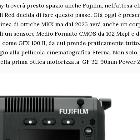
 troverà presto spazio anche Fujiilm, nell’attesa c
i Red decida di fare questo passo. Già oggi è prese
 linea di ottiche MKX ma dal 2025 avrà anche un cor
 di un sensore Medio Formato CMOS da 102 Mxpl e d
come GFX 100 II, da cui prende praticamente tutto.
io alla pellicola cinematografica Eterna. Non solo,
 della prima ottica motorizzata: GF 32-90mm Power 