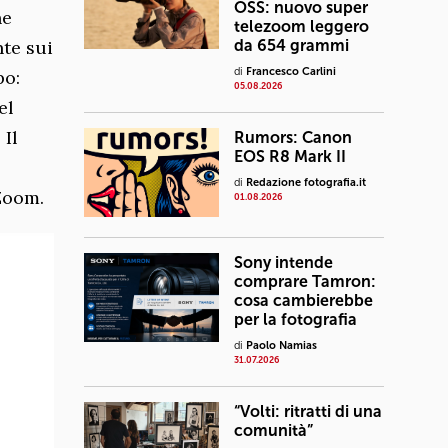
OSS: nuovo super
he
telezoom leggero
nte sui
da 654 grammi
di
Francesco Carlini
po:
05.08.2026
el
 Il
Rumors: Canon
EOS R8 Mark II
di
Redazione fotografia.it
Zoom.
01.08.2026
Sony intende
comprare Tamron:
cosa cambierebbe
per la fotografia
di
Paolo Namias
31.07.2026
“Volti: ritratti di una
comunità”