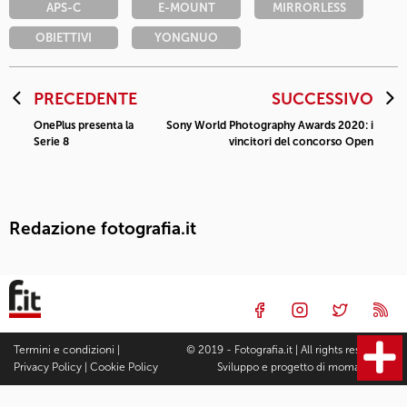
APS-C
E-MOUNT
MIRRORLESS
OBIETTIVI
YONGNUO
PRECEDENTE
SUCCESSIVO
OnePlus presenta la
Sony World Photography Awards 2020: i
Serie 8
vincitori del concorso Open
Redazione fotografia.it
Termini e condizioni
|
© 2019 - Fotografia.it | All rights reserved |
Privacy Policy
|
Cookie Policy
Sviluppo e progetto di
moma Studio