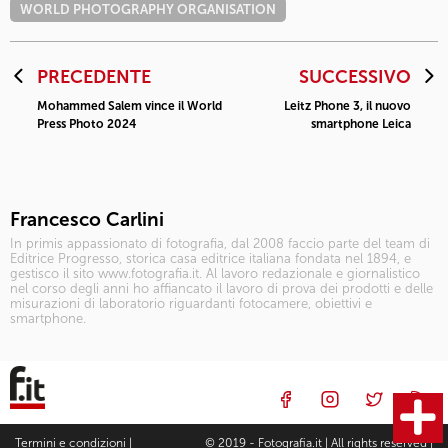
WORLD PHOTOGRAPHY ORGANISATION
PRECEDENTE
SUCCESSIVO
Mohammed Salem vince il World
Leitz Phone 3, il nuovo
Press Photo 2024
smartphone Leica
Francesco Carlini
In primis appassionato di fotografia, dal 2008 faccio parte del team di
Editrice Progresso, storica casa editrice italiana fondata nel 1894, e
gestisco il sito www.fotografia.it. Al lavoro redazionale e giornalistico
nel corso degli anni ho affiancato il lavoro di prova dei prodotti e delle
misurazioni di laboratorio riguardanti fotocamere, obiettivi e
smartphone.
Termini e condizioni
|
© 2019 - Fotografia.it | All rights reserved |