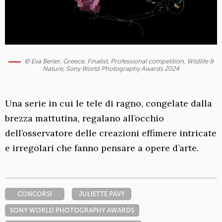
© Eva Berler, Greece, Finalist, Professional competition, Wildlife &
Nature, Sony World Photography Awards 2024
Una serie in cui le tele di ragno, congelate dalla
brezza mattutina, regalano all’occhio
dell’osservatore delle creazioni effimere intricate
e irregolari che fanno pensare a opere d’arte.
CONCORSI
JULIETTE PAVY
SONY WORLD PHOTOGRAPHY AWARDS