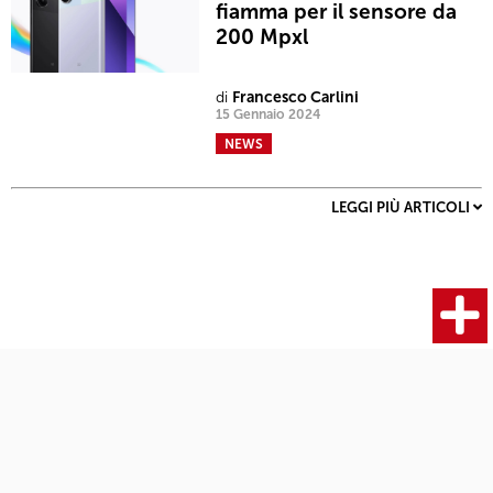
fiamma per il sensore da
200 Mpxl
di
Francesco Carlini
15 Gennaio 2024
NEWS
LEGGI PIÙ ARTICOLI
Fotocamere
Articoli
Ultimi articoli
Termini e condizioni
|
© 2019 - Fotografia.it | All rights reserved |