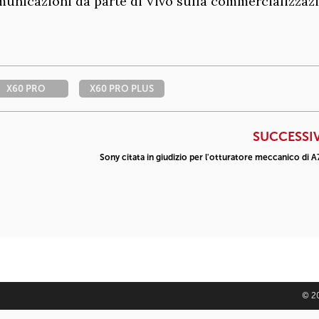
unicazioni da parte di Vivo sulla commercializzazi
X60 PRO
X60 PRO PLUS
SUCCESSI
Sony citata in giudizio per l'otturatore meccanico di A7
© 20