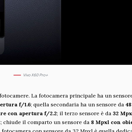
Vivo X60 Pro+
 fotocamere. La fotocamera principale ha un sensor
ertura f/1.6
; quella secondaria ha un sensore da
48
re con apertura f/2.2
; il terzo sensore è da
32 Mpx
2
; chiude il comparto un sensore da
8 Mpxl con obi
a fotocamera con sensore da 32 Mpxl è quella dedica