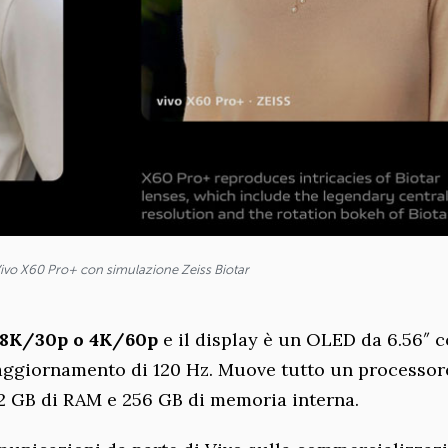
ivo X60 Pro+ con simulazione Zeiss Biotar
8K/30p o 4K/60p
e il display è un OLED da 6.56″ 
 aggiornamento di 120 Hz. Muove tutto un processor
GB di RAM e 256 GB di memoria interna.