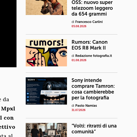
OSS: nuovo super
telezoom leggero
da 654 grammi
di
Francesco Carlini
05.08.2026
Rumors: Canon
EOS R8 Mark II
di
Redazione fotografia.it
01.08.2026
Sony intende
comprare Tamron:
cosa cambierebbe
per la fotografia
e da
di
Paolo Namias
 Mpxl
31.07.2026
l con
“Volti: ritratti di una
ettivo
comunità”
ta al