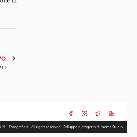
one in
VO
 III
19 - Fotografia.it | All rights reserved | Sviluppo e progetto di
moma Studio