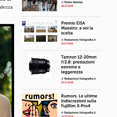
di
Paolo Namias
idezza
28.07.2026
Premio EISA
Maestro: a voi la
scelta
di
Redazione fotografia.it
25.07.2026
Tamron 12-20mm
f/2.8: prestazioni
estreme e
leggerezza
di
Redazione fotografia.it
24.07.2026
Rumors. Le ultime
indiscrezioni sulla
Fujifilm X-Pro4
di
Redazione fotografia.it
24.07.2026