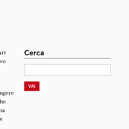
Cerca
ari
ovo
ingere
che
ha
he