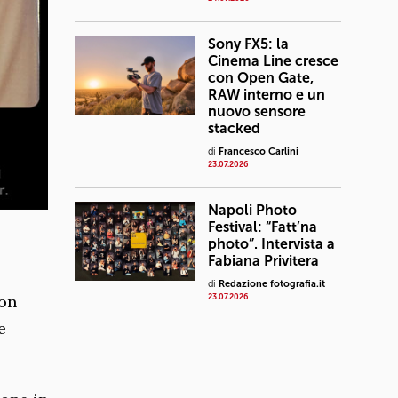
Sony FX5: la
Cinema Line cresce
con Open Gate,
RAW interno e un
nuovo sensore
stacked
di
Francesco Carlini
23.07.2026
Napoli Photo
Festival: “Fatt’na
photo”. Intervista a
Fabiana Privitera
di
Redazione fotografia.it
con
23.07.2026
e