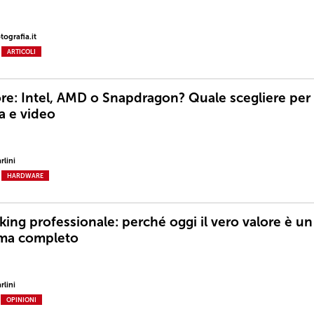
ografia.it
ARTICOLI
re: Intel, AMD o Snapdragon? Quale scegliere per
a e video
rlini
HARDWARE
ing professionale: perché oggi il vero valore è un
ema completo
rlini
OPINIONI