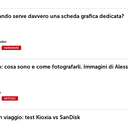
ndo serve davvero una scheda grafica dedicata?
rlini
HARDWARE
o: cosa sono e come fotografarli. Immagini di Ales
s
ARTICOLI
 viaggio: test Kioxia vs SanDisk