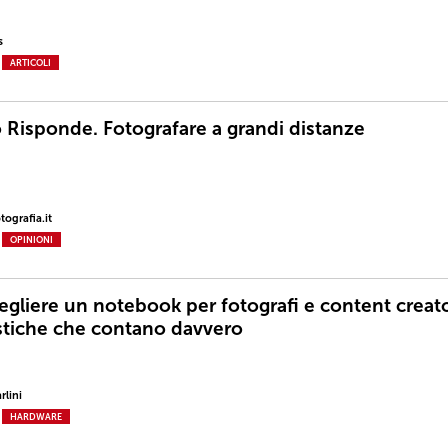
s
ARTICOLI
o Risponde. Fotografare a grandi distanze
ografia.it
OPINIONI
gliere un notebook per fotografi e content creato
istiche che contano davvero
rlini
HARDWARE