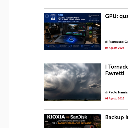
GPU: qua
di
Francesco Ca
03 Agosto 2026
I Tornad
Favretti
di
Paolo Namia
01 Agosto 2026
Backup in