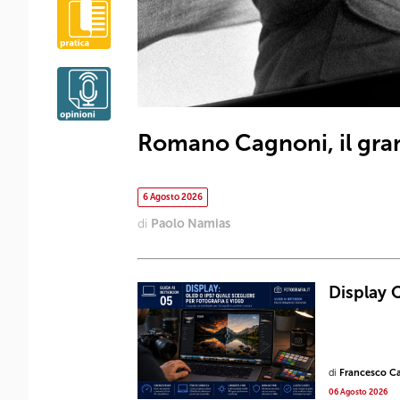
Romano Cagnoni, il gra
6 Agosto 2026
di
Paolo Namias
Display 
di
Francesco Ca
06 Agosto 2026