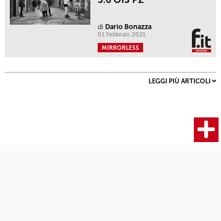
di
Dario Bonazza
01 Febbraio 2021
MIRRORLESS
LEGGI PIÙ ARTICOLI
Fotocamere
Articoli
Ultimi articoli
Termini e condizioni
|
© 2019 - Fotografia.it | All rights reserved |
Privacy Policy
|
Cookie Policy
Sviluppo e progetto di
moma Studio