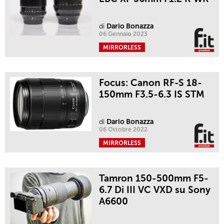
di
Dario Bonazza
06 Gennaio 2023
MIRRORLESS
Focus: Canon RF-S 18-
150mm F3.5-6.3 IS STM
di
Dario Bonazza
06 Ottobre 2022
MIRRORLESS
Tamron 150-500mm F5-
6.7 Di III VC VXD su Sony
A6600