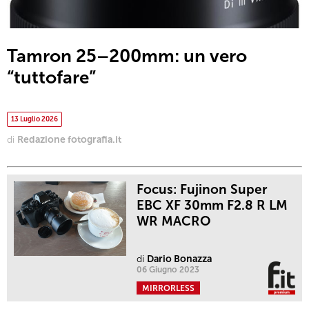
Tamron 25–200mm: un vero
“tuttofare”
13 Luglio 2026
di
Redazione fotografia.it
Focus: Fujinon Super
EBC XF 30mm F2.8 R LM
WR MACRO
di
Dario Bonazza
06 Giugno 2023
MIRRORLESS