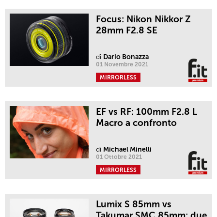
Focus: Nikon Nikkor Z
28mm F2.8 SE
di
Dario Bonazza
01 Novembre 2021
MIRRORLESS
EF vs RF: 100mm F2.8 L
Macro a confronto
di
Michael Minelli
01 Ottobre 2021
MIRRORLESS
Lumix S 85mm vs
Takumar SMC 85mm: due