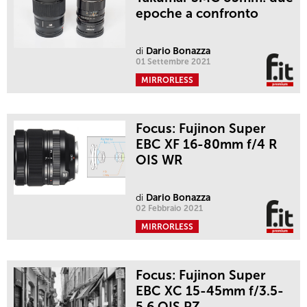
epoche a confronto
di
Dario Bonazza
01 Settembre 2021
MIRRORLESS
Focus: Fujinon Super
EBC XF 16-80mm f/4 R
OIS WR
di
Dario Bonazza
02 Febbraio 2021
MIRRORLESS
Focus: Fujinon Super
EBC XC 15-45mm f/3.5-
5.6 OIS PZ