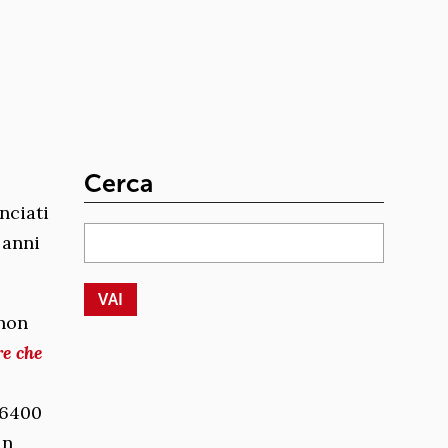
Cerca
nciati
 anni
 non
e che
A6400
in