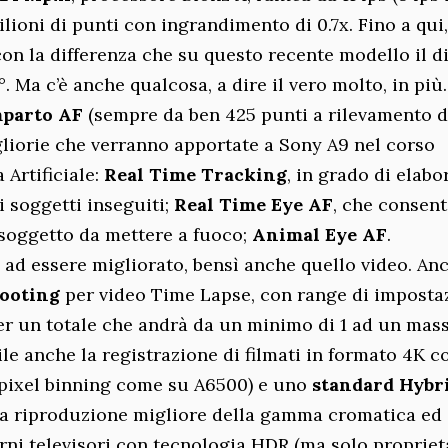
ilioni di punti con ingrandimento di 0.7x. Fino a qui
 con la differenza che su questo recente modello il d
. Ma c’è anche qualcosa, a dire il vero molto, in più.
parto AF
(sempre da ben 425 punti a rilevamento di
liorie che verranno apportate a Sony A9 nel corso
 Artificiale:
Real Time Tracking
, in grado di elabo
i soggetti inseguiti;
Real Time Eye AF
, che consent
l soggetto da mettere a fuoco;
Animal Eye AF
.
 ad essere migliorato, bensì anche quello video. An
hooting
per video Time Lapse, con range di imposta
 per un totale che andrà da un minimo di 1 ad un ma
ile anche la registrazione di filmati in formato 4K c
a pixel binning come su A6500) e uno
standard Hybr
a riproduzione migliore della gamma cromatica ed o
rni televisori con tecnologia HDR (ma solo proprieta