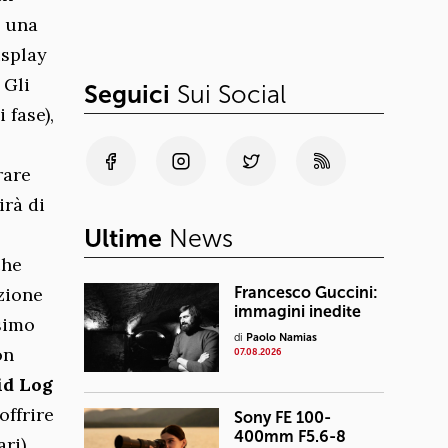
, una
isplay
 Gli
Seguici
Sui Social
 fase),
rare
irà di
Ultime
News
che
zione
Francesco Guccini:
immagini inedite
ssimo
di
Paolo Namias
on
07.08.2026
id Log
ffrire
Sony FE 100-
400mm F5.6-8
ri).