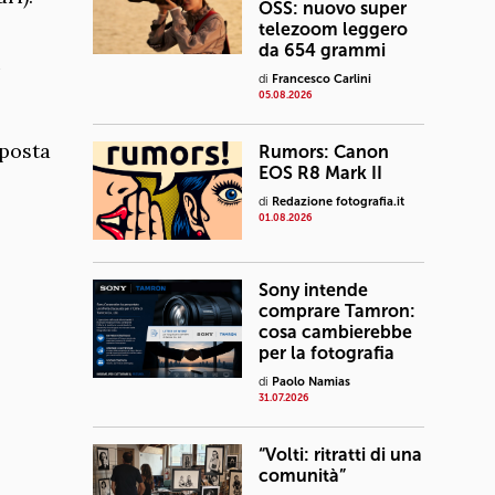
OSS: nuovo super
telezoom leggero
da 654 grammi
i
di
Francesco Carlini
05.08.2026
oposta
Rumors: Canon
EOS R8 Mark II
di
Redazione fotografia.it
01.08.2026
Sony intende
comprare Tamron:
cosa cambierebbe
per la fotografia
di
Paolo Namias
31.07.2026
“Volti: ritratti di una
comunità”