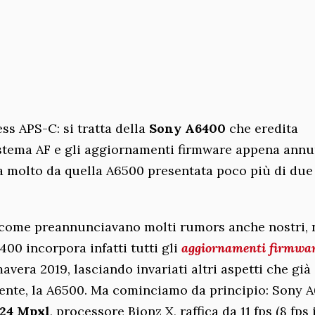
s APS-C: si tratta della
Sony A6400
che eredita
istema AF e gli aggiornamenti firmware appena annu
ta molto da quella A6500 presentata poco più di due
", come preannunciavano molti rumors anche nostri,
00 incorpora infatti tutti gli
aggiornamenti firmwar
avera 2019, lasciando invariati altri aspetti che già
ente, la A6500. Ma cominciamo da principio: Sony 
 24 Mpxl
, processore Bionz X, raffica da 11 fps (8 fps 