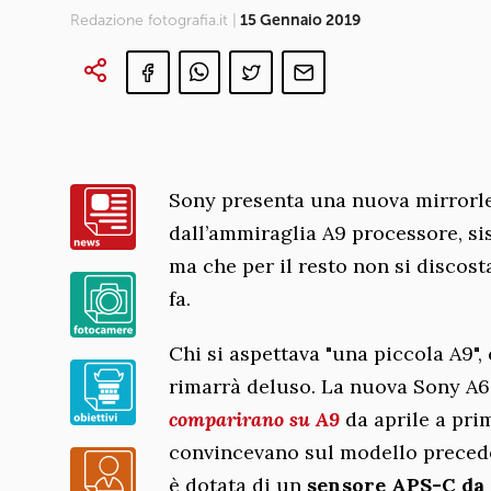
Redazione fotografia.it |
15 Gennaio 2019
Sony presenta una nuova mirrorles
dall’ammiraglia A9 processore, s
ma che per il resto non si discos
fa.
Chi si aspettava "una piccola A9
rimarrà deluso. La nuova Sony A64
comparirano su A9
da aprile a prim
convincevano sul modello preced
è dotata di un
sensore APS-C da