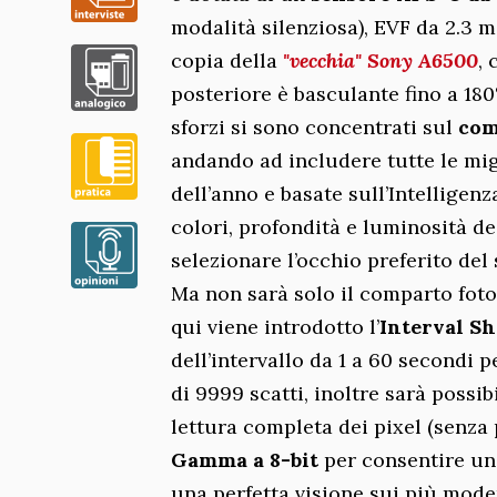
modalità silenziosa), EVF da 2.3 m
copia della
"vecchia" Sony A6500
,
posteriore è basculante fino a 180°
sforzi si sono concentrati sul
com
andando ad includere tutte le mig
dell’anno e basate sull’Intelligenza
colori, profondità e luminosità de
selezionare l’occhio preferito de
Ma non sarà solo il comparto foto
qui viene introdotto l’
Interval S
dell’intervallo da 1 a 60 secondi
di 9999 scatti, inoltre sarà possib
lettura completa dei pixel (senz
Gamma a 8-bit
per consentire un
una perfetta visione sui più mode