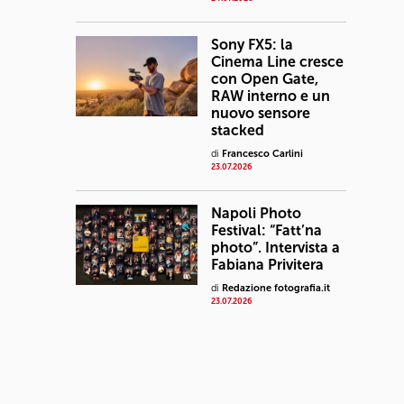
Sony FX5: la
Cinema Line cresce
con Open Gate,
RAW interno e un
nuovo sensore
stacked
di
Francesco Carlini
23.07.2026
Napoli Photo
Festival: “Fatt’na
photo”. Intervista a
Fabiana Privitera
di
Redazione fotografia.it
23.07.2026